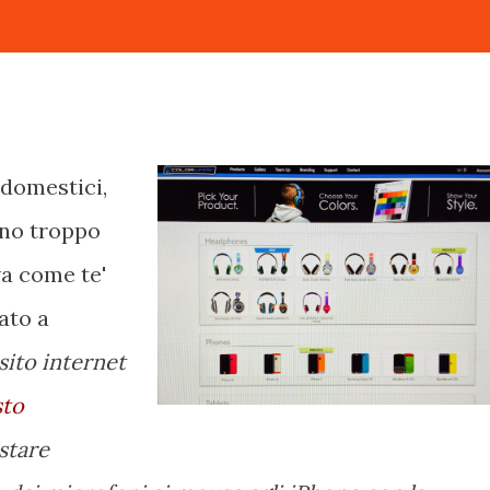
rodomestici,
ano troppo
va come te'
ato a
 sito internet
sto
stare