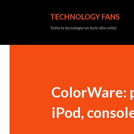
TECHNOLOGY FANS
Tutta la tecnologia un byte alla volta!
ColorWare: p
iPod, console