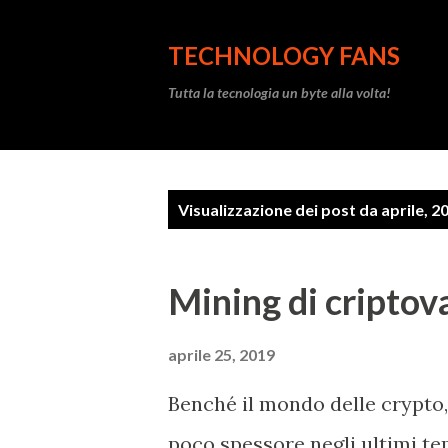
TECHNOLOGY FANS
Tutta la tecnologia un byte alla volta!
P
Visualizzazione dei post da aprile, 2
o
s
Mining di criptov
t
aprile 25, 2019
Benché il mondo delle crypto, 
poco spessore negli ultimi tem