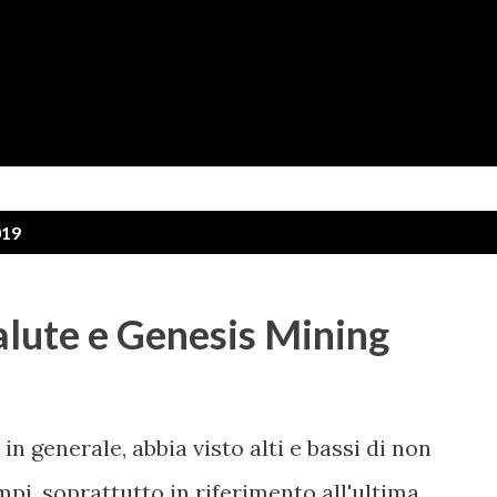
Passa ai contenuti principali
019
alute e Genesis Mining
in generale, abbia visto alti e bassi di non
pi, soprattutto in riferimento all'ultima