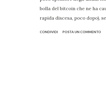
bolla del bitcoin che ne ha c
rapida discesa, poco dopo), se
questo campo ancora quasi de
CONDIVIDI
POSTA UN COMMENTO
dell'informatica sia rimasto i
modo, in riferimento al mining
affidabile soluzione per poter
cloud mining, che rappresenta 
vero e proprio. Come già si sa
base a dei blocchi di comples
pertanto, sono spesso necess
ma anche rumorose ed estrem