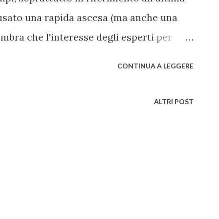
ausato una rapida ascesa (ma anche una
mbra che l'interesse degli esperti per
l tutto scoperto della tecnologia e
CONTINUA A LEGGERE
ntatto, ed anzi aumentato. In particolar
 , sembra che ormai l'unica vera, reale,
ALTRI POST
 fare esperienza in questo mondo sia il
di fatto l'alternativa per tutti al mining
, le criptovalute vengono assegnate in
se opoerazioni di mining da risolvere;
arie apparecchiature non solo costose,
amente dispendiose dal punto di vista