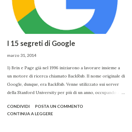
tocco, il Display si baserà sulla tecnologia Retina ed avrà
una risoluzione di 2304x1440 . Tuttavia Apple per
ottimizzare ...
I 15 segreti di Google
marzo 31, 2014
1) Brin e Page già nel 1996 iniziarono a lavorare insieme a
un motore di ricerca chiamato BackRub. Il nome originale di
Google, dunque, era BackRub. Venne utilizzato sui server
della Stanford University per più di un anno, occupando alla
fine troppa larghezza di banda per poter essere adatto
CONDIVIDI
POSTA UN COMMENTO
all'università. Una pagina del fratello maggiore di Google è
CONTINUA A LEGGERE
conservata qui . I due decisero poi di usare un gioco di
parole che deriva dal termine "googol", un termine