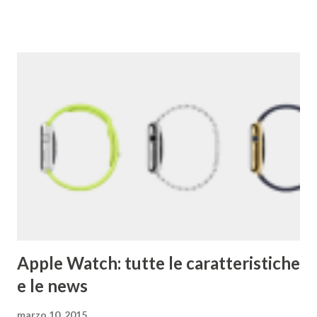
parole che deriva dal termine "googol", un termine
matematico che indica il numero caratterizzato da un 1
iniziale seguito da 100 zeri. Il termine rispecchia, spiega
Google , il loro scopo di organizzare una quantità
apparentemente infinita di informazioni sul web. Una
pagina del primo Google è qui . 2) Google ha acquisito una
media di un'azienda a settimana dal 2010 . 3) Il primo
Doodle fu dedicato al festival Burning Man nel 1998. Brin e
Page lo usarono per avvertire gli utenti che per quel
weekend non erano in ufficio. 4) Il primo chef assunto ...
Apple Watch: tutte le caratteristiche
e le news
marzo 10, 2015