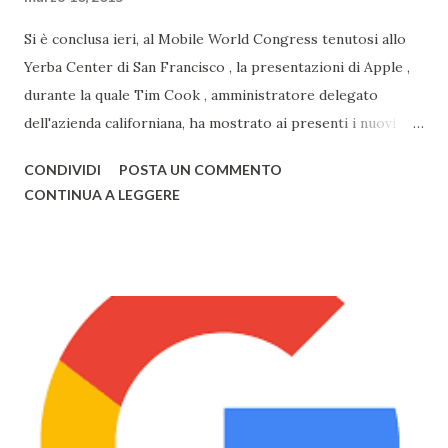
Si è conclusa ieri, al Mobile World Congress tenutosi allo
Yerba Center di San Francisco , la presentazioni di Apple ,
durante la quale Tim Cook , amministratore delegato
dell'azienda californiana, ha mostrato ai presenti i nuovi
prodotti con la mela. Primo tra questi vi è sicuramente
CONDIVIDI
POSTA UN COMMENTO
Watch , smartwatch disponibile in 3 versioni (Watch, Sport,
CONTINUA A LEGGERE
Edition), disponibile nel primo semestre 2015, i nuovi
modelli di MacBook Pro , con un nuovo design e solo da ora
in 3 colorazioni (Oro, Grigio, Bianco, come l'iPhone) e il
nuovo MacBook Air , anch'esso in 3 diversi colori, già
disponibili alla vendita. Il nuovo Air è veramente
sorprendente, sia in fatto di design che di prestazioni: lo
spessore, già minimo, è stato ulteriormente ridotto fino a
13,1mm, il TouchPad funziona adesso grazie alla tecnologia
Taptic Engine , che permette di rilevare la pesantezza del