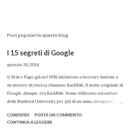
Post popolari in questo blog
I 15 segreti di Google
gennaio 30, 2014
1) Brin e Page già nel 1996 iniziarono a lavorare insieme a
un motore di ricerca chiamato BackRub. Il nome originale di
Google, dunque, era BackRub. Venne utilizzato sui server
della Stanford University per più di un anno, occupando alla
fine troppa larghezza di banda per poter essere adatto
CONDIVIDI
POSTA UN COMMENTO
all'università. Una pagina del fratello maggiore di Google è
CONTINUA A LEGGERE
conservata qui . I due decisero poi di usare un gioco di