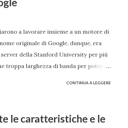
ogle
iziarono a lavorare insieme a un motore di
 nome originale di Google, dunque, era
 server della Stanford University per più
ne troppa larghezza di banda per poter
Una pagina del fratello maggiore di
CONTINUA A LEGGERE
ue decisero poi di usare un gioco di
e "googol", un termine matematico che
 da un 1 iniziale seguito da 100 zeri. Il
e le caratteristiche e le
ogle , il loro scopo di organizzare una