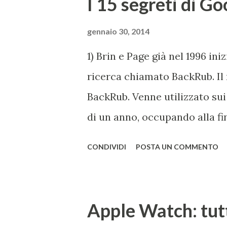
I 15 segreti di Go
gennaio 30, 2014
1) Brin e Page già nel 1996 in
ricerca chiamato BackRub. Il
BackRub. Venne utilizzato sui
di un anno, occupando alla fi
essere adatto all'università. 
CONDIVIDI
POSTA UN COMMENTO
Google è conservata qui . I d
parole che deriva dal termin
indica il numero caratterizzato
Apple Watch: tutt
termine rispecchia, spiega Go