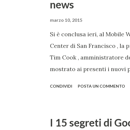
news
quantità apparentemente infi
del primo Google è qui . 2) 
marzo 10, 2015
un'azienda a settimana dal 201
Si è conclusa ieri, al Mobile
festival Burning Man nel 1998.
Center di San Francisco , la p
utenti che per quel weekend n
Tim Cook , amministratore del
assunto ...
mostrato ai presenti i nuovi p
sicuramente Watch , smartwat
CONDIVIDI
POSTA UN COMMENTO
Sport, Edition), disponibile n
MacBook Pro , con un nuovo de
Grigio, Bianco, come l'iPhone
I 15 segreti di Go
diversi colori, già disponibili