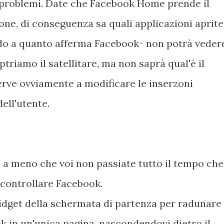
 problemi. Date che Facebook Home prende il
ne, di conseguenza sa quali applicazioni aprite
do a quanto afferma Facebook- non potrà veder
triamo il satellitare, ma non saprà qual'è il
serve ovviamente a modificare le inserzoni
dell'utente.
 a meno che voi non passiate tutto il tempo che
 controllare Facebook.
widget della schermata di partenza per radunare
ok in un'unica pagina, nascondendovi dietro il