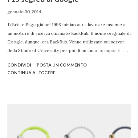
gennaio 30, 2014
1) Brin e Page già nel 1996 iniziarono a lavorare insieme a
un motore di ricerca chiamato BackRub. Il nome originale di
Google, dunque, era BackRub. Venne utilizzato sui server
della Stanford University per più di un anno, occupando alla
fine troppa larghezza di banda per poter essere adatto
CONDIVIDI
POSTA UN COMMENTO
all'università. Una pagina del fratello maggiore di Google è
CONTINUA A LEGGERE
conservata qui . I due decisero poi di usare un gioco di
parole che deriva dal termine "googol", un termine
matematico che indica il numero caratterizzato da un 1
iniziale seguito da 100 zeri. Il termine rispecchia, spiega
Google , il loro scopo di organizzare una quantità
apparentemente infinita di informazioni sul web. Una
pagina del primo Google è qui . 2) Google ha acquisito una
media di un'azienda a settimana dal 2010 . 3) Il primo