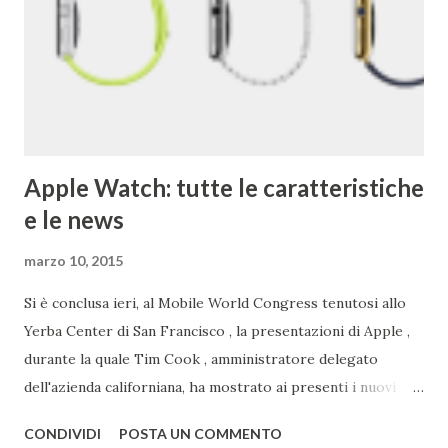
Doodle fu dedicato al festival Burning Man nel 1998. Brin e
Page lo usarono per avvertire gli utenti che per quel
weekend non erano in ufficio. 4) Il primo chef assunto ...
Apple Watch: tutte le caratteristiche
e le news
marzo 10, 2015
Si è conclusa ieri, al Mobile World Congress tenutosi allo
Yerba Center di San Francisco , la presentazioni di Apple ,
durante la quale Tim Cook , amministratore delegato
dell'azienda californiana, ha mostrato ai presenti i nuovi
prodotti con la mela. Primo tra questi vi è sicuramente
CONDIVIDI
POSTA UN COMMENTO
Watch , smartwatch disponibile in 3 versioni (Watch, Sport,