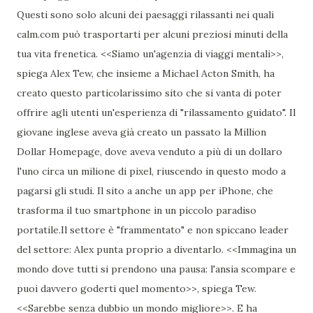
Questi sono solo alcuni dei paesaggi rilassanti nei quali
calm.com può trasportarti per alcuni preziosi minuti della
tua vita frenetica. <<Siamo un'agenzia di viaggi mentali>>,
spiega Alex Tew, che insieme a Michael Acton Smith, ha
creato questo particolarissimo sito che si vanta di poter
offrire agli utenti un'esperienza di "rilassamento guidato". Il
giovane inglese aveva già creato un passato la Million
Dollar Homepage, dove aveva venduto a più di un dollaro
l'uno circa un milione di pixel, riuscendo in questo modo a
pagarsi gli studi. Il sito a anche un app per iPhone, che
trasforma il tuo smartphone in un piccolo paradiso
portatile.Il settore è "frammentato" e non spiccano leader
del settore: Alex punta proprio a diventarlo. <<Immagina un
mondo dove tutti si prendono una pausa: l'ansia scompare e
puoi davvero goderti quel momento>>, spiega Tew.
<<Sarebbe senza dubbio un mondo migliore>>. E ha