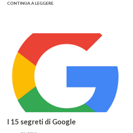
CONTINUA A LEGGERE
Edition), disponibile nel primo semestre 2015, i nuovi
modelli di MacBook Pro , con un nuovo design e solo da ora
in 3 colorazioni (Oro, Grigio, Bianco, come l'iPhone) e il
nuovo MacBook Air , anch'esso in 3 diversi colori, già
disponibili alla vendita. Il nuovo Air è veramente
sorprendente, sia in fatto di design che di prestazioni: lo
spessore, già minimo, è stato ulteriormente ridotto fino a
13,1mm, il TouchPad funziona adesso grazie alla tecnologia
Taptic Engine , che permette di rilevare la pesantezza del
tocco, il Display si baserà sulla tecnologia Retina ed avrà
una risoluzione di 2304x1440 . Tuttavia Apple per
ottimizzare ...
I 15 segreti di Google