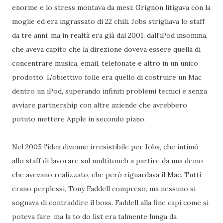
enorme e lo stress montava da mesi: Grignon litigava con la
moglie ed era ingrassato di 22 chili. Jobs strigliava lo staff
da tre anni, ma in realtà era già dal 2001, dall'iPod insomma,
che aveva capito che la direzione doveva essere quella di
concentrare musica, email, telefonate e altro in un unico
prodotto. L'obiettivo folle era quello di costruire un Mac
dentro un iPod, superando infiniti problemi tecnici e senza
avviare partnership con altre aziende che avrebbero
potuto mettere Apple in secondo piano.
Nel 2005 l'idea divenne irresistibile per Jobs, che intimò
allo staff di lavorare sul multitouch a partire da una demo
che avevano realizzato, che però riguardava il Mac. Tutti
erano perplessi, Tony Faddell compreso, ma nessuno si
sognava di contraddire il boss. Faddell alla fine capì come si
poteva fare, ma la to do list era talmente lunga da