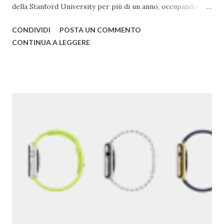
della Stanford University per più di un anno, occupando alla
fine troppa larghezza di banda per poter essere adatto
CONDIVIDI
POSTA UN COMMENTO
all'università. Una pagina del fratello maggiore di Google è
CONTINUA A LEGGERE
conservata qui . I due decisero poi di usare un gioco di
parole che deriva dal termine "googol", un termine
matematico che indica il numero caratterizzato da un 1
iniziale seguito da 100 zeri. Il termine rispecchia, spiega
Google , il loro scopo di organizzare una quantità
apparentemente infinita di informazioni sul web. Una
pagina del primo Google è qui . 2) Google ha acquisito una
media di un'azienda a settimana dal 2010 . 3) Il primo
Doodle fu dedicato al festival Burning Man nel 1998. Brin e
Page lo usarono per avvertire gli utenti che per quel
weekend non erano in ufficio. 4) Il primo chef assunto ...