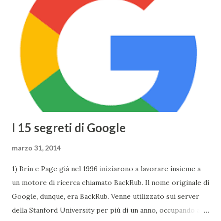
sorprendente, sia in fatto di design che di prestazioni: lo
spessore, già minimo, è stato ulteriormente ridotto fino a
13,1mm, il TouchPad funziona adesso grazie alla tecnologia
Taptic Engine , che permette di rilevare la pesantezza del
tocco, il Display si baserà sulla tecnologia Retina ed avrà
una risoluzione di 2304x1440 . Tuttavia Apple per
ottimizzare ...
I 15 segreti di Google
marzo 31, 2014
1) Brin e Page già nel 1996 iniziarono a lavorare insieme a
un motore di ricerca chiamato BackRub. Il nome originale di
Google, dunque, era BackRub. Venne utilizzato sui server
della Stanford University per più di un anno, occupando alla