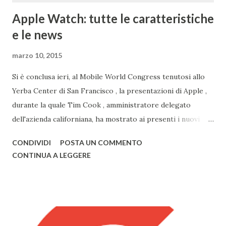
Apple Watch: tutte le caratteristiche
e le news
marzo 10, 2015
Si è conclusa ieri, al Mobile World Congress tenutosi allo
Yerba Center di San Francisco , la presentazioni di Apple ,
durante la quale Tim Cook , amministratore delegato
dell'azienda californiana, ha mostrato ai presenti i nuovi
prodotti con la mela. Primo tra questi vi è sicuramente
CONDIVIDI
POSTA UN COMMENTO
Watch , smartwatch disponibile in 3 versioni (Watch, Sport,
CONTINUA A LEGGERE
Edition), disponibile nel primo semestre 2015, i nuovi
modelli di MacBook Pro , con un nuovo design e solo da ora
in 3 colorazioni (Oro, Grigio, Bianco, come l'iPhone) e il
nuovo MacBook Air , anch'esso in 3 diversi colori, già
disponibili alla vendita. Il nuovo Air è veramente