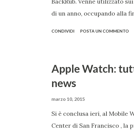
BackRub. Venne utilizzato sui
di un anno, occupando alla fi
essere adatto all'università. 
CONDIVIDI
POSTA UN COMMENTO
Google è conservata qui . I d
parole che deriva dal termin
indica il numero caratterizzato
Apple Watch: tutt
termine rispecchia, spiega Go
news
quantità apparentemente infi
del primo Google è qui . 2) 
marzo 10, 2015
un'azienda a settimana dal 201
Si è conclusa ieri, al Mobile
festival Burning Man nel 1998.
Center di San Francisco , la p
utenti che per quel weekend n