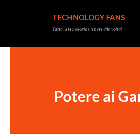
TECHNOLOGY FANS
Tutta la tecnologia un byte alla volta!
Potere ai G