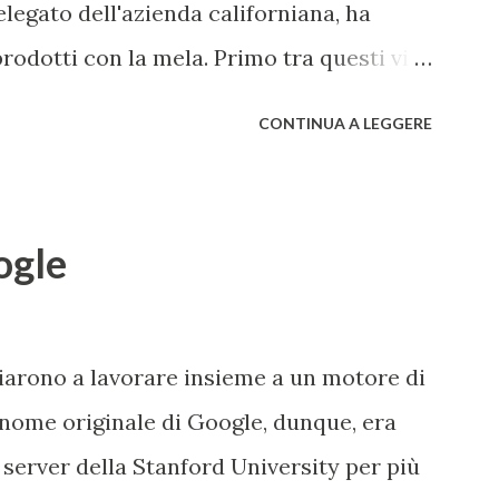
egato dell'azienda californiana, ha
rodotti con la mela. Primo tra questi vi è
ch disponibile in 3 versioni (Watch,
CONTINUA A LEGGERE
el primo semestre 2015, i nuovi modelli di
sign e solo da ora in 3 colorazioni (Oro,
) e il nuovo MacBook Air , anch'esso in 3
ogle
 alla vendita. Il nuovo Air è veramente
design che di prestazioni: lo spessore, già
 ridotto fino a 13,1mm, il TouchPad
iziarono a lavorare insieme a un motore di
ecnologia Taptic Engine , che permette di
 nome originale di Google, dunque, era
co, il Display si baserà sulla tecnologia
 server della Stanford University per più