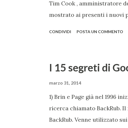
Tim Cook , amministratore del
assunto ...
mostrato ai presenti i nuovi p
sicuramente Watch , smartwat
CONDIVIDI
POSTA UN COMMENTO
Sport, Edition), disponibile n
MacBook Pro , con un nuovo de
Grigio, Bianco, come l'iPhone
I 15 segreti di Go
diversi colori, già disponibili
sorprendente, sia in fatto di 
marzo 31, 2014
minimo, è stato ulteriormente
1) Brin e Page già nel 1996 in
funziona adesso grazie alla t
ricerca chiamato BackRub. Il
rilevare la pesantezza del toc
BackRub. Venne utilizzato sui