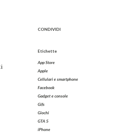
CONDIVIDI
Etichette
App Store
i
Apple
Cellulari e smartphone
Facebook
Gadget e console
Gifs
Giochi
GTA 5
iPhone