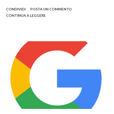
prodotti con la mela. Primo tra questi vi è sicuramente
CONDIVIDI
POSTA UN COMMENTO
Watch , smartwatch disponibile in 3 versioni (Watch, Sport,
CONTINUA A LEGGERE
Edition), disponibile nel primo semestre 2015, i nuovi
modelli di MacBook Pro , con un nuovo design e solo da ora
in 3 colorazioni (Oro, Grigio, Bianco, come l'iPhone) e il
nuovo MacBook Air , anch'esso in 3 diversi colori, già
disponibili alla vendita. Il nuovo Air è veramente
sorprendente, sia in fatto di design che di prestazioni: lo
spessore, già minimo, è stato ulteriormente ridotto fino a
13,1mm, il TouchPad funziona adesso grazie alla tecnologia
Taptic Engine , che permette di rilevare la pesantezza del
tocco, il Display si baserà sulla tecnologia Retina ed avrà
una risoluzione di 2304x1440 . Tuttavia Apple per
ottimizzare ...