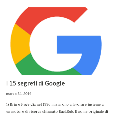
nuovo MacBook Air , anch'esso in 3 diversi colori, già
disponibili alla vendita. Il nuovo Air è veramente
sorprendente, sia in fatto di design che di prestazioni: lo
spessore, già minimo, è stato ulteriormente ridotto fino a
13,1mm, il TouchPad funziona adesso grazie alla tecnologia
Taptic Engine , che permette di rilevare la pesantezza del
tocco, il Display si baserà sulla tecnologia Retina ed avrà
una risoluzione di 2304x1440 . Tuttavia Apple per
ottimizzare ...
I 15 segreti di Google
marzo 31, 2014
1) Brin e Page già nel 1996 iniziarono a lavorare insieme a
un motore di ricerca chiamato BackRub. Il nome originale di