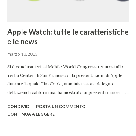
Apple Watch: tutte le caratteristiche
e le news
marzo 10, 2015
Si è conclusa ieri, al Mobile World Congress tenutosi allo
Yerba Center di San Francisco , la presentazioni di Apple ,
durante la quale Tim Cook , amministratore delegato
dell'azienda californiana, ha mostrato ai presenti i nuovi
prodotti con la mela. Primo tra questi vi è sicuramente
CONDIVIDI
POSTA UN COMMENTO
Watch , smartwatch disponibile in 3 versioni (Watch, Sport,
CONTINUA A LEGGERE
Edition), disponibile nel primo semestre 2015, i nuovi
modelli di MacBook Pro , con un nuovo design e solo da ora
in 3 colorazioni (Oro, Grigio, Bianco, come l'iPhone) e il