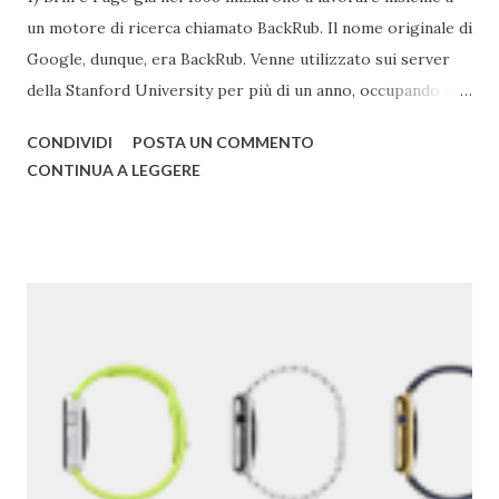
un motore di ricerca chiamato BackRub. Il nome originale di
Google, dunque, era BackRub. Venne utilizzato sui server
della Stanford University per più di un anno, occupando alla
fine troppa larghezza di banda per poter essere adatto
CONDIVIDI
POSTA UN COMMENTO
all'università. Una pagina del fratello maggiore di Google è
CONTINUA A LEGGERE
conservata qui . I due decisero poi di usare un gioco di
parole che deriva dal termine "googol", un termine
matematico che indica il numero caratterizzato da un 1
iniziale seguito da 100 zeri. Il termine rispecchia, spiega
Google , il loro scopo di organizzare una quantità
apparentemente infinita di informazioni sul web. Una
pagina del primo Google è qui . 2) Google ha acquisito una
media di un'azienda a settimana dal 2010 . 3) Il primo
Doodle fu dedicato al festival Burning Man nel 1998. Brin e
Page lo usarono per avvertire gli utenti che per quel
weekend non erano in ufficio. 4) Il primo chef assunto ...