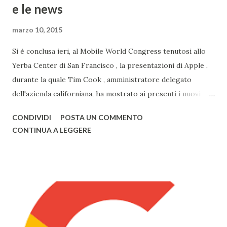
e le news
marzo 10, 2015
Si è conclusa ieri, al Mobile World Congress tenutosi allo
Yerba Center di San Francisco , la presentazioni di Apple ,
durante la quale Tim Cook , amministratore delegato
dell'azienda californiana, ha mostrato ai presenti i nuovi
prodotti con la mela. Primo tra questi vi è sicuramente
CONDIVIDI
POSTA UN COMMENTO
Watch , smartwatch disponibile in 3 versioni (Watch, Sport,
CONTINUA A LEGGERE
Edition), disponibile nel primo semestre 2015, i nuovi
modelli di MacBook Pro , con un nuovo design e solo da ora
in 3 colorazioni (Oro, Grigio, Bianco, come l'iPhone) e il
nuovo MacBook Air , anch'esso in 3 diversi colori, già
disponibili alla vendita. Il nuovo Air è veramente
sorprendente, sia in fatto di design che di prestazioni: lo
spessore, già minimo, è stato ulteriormente ridotto fino a