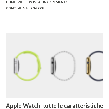
CONDIVIDI
POSTA UN COMMENTO
all'università. Una pagina del fratello maggiore di Google è
CONTINUA A LEGGERE
conservata qui . I due decisero poi di usare un gioco di
parole che deriva dal termine "googol", un termine
matematico che indica il numero caratterizzato da un 1
iniziale seguito da 100 zeri. Il termine rispecchia, spiega
Google , il loro scopo di organizzare una quantità
apparentemente infinita di informazioni sul web. Una
pagina del primo Google è qui . 2) Google ha acquisito una
media di un'azienda a settimana dal 2010 . 3) Il primo
Doodle fu dedicato al festival Burning Man nel 1998. Brin e
Page lo usarono per avvertire gli utenti che per quel
weekend non erano in ufficio. 4) Il primo chef assunto ...
Apple Watch: tutte le caratteristiche