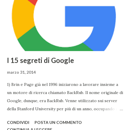
13,1mm, il TouchPad funziona adesso grazie alla tecnologia
Taptic Engine , che permette di rilevare la pesantezza del
tocco, il Display si baserà sulla tecnologia Retina ed avrà
una risoluzione di 2304x1440 . Tuttavia Apple per
ottimizzare ...
I 15 segreti di Google
marzo 31, 2014
1) Brin e Page già nel 1996 iniziarono a lavorare insieme a
un motore di ricerca chiamato BackRub. Il nome originale di
Google, dunque, era BackRub. Venne utilizzato sui server
della Stanford University per più di un anno, occupando alla
fine troppa larghezza di banda per poter essere adatto
CONDIVIDI
POSTA UN COMMENTO
all'università. Una pagina del fratello maggiore di Google è
CONTINUA A LEGGERE