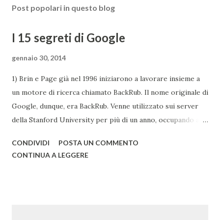
Post popolari in questo blog
I 15 segreti di Google
gennaio 30, 2014
1) Brin e Page già nel 1996 iniziarono a lavorare insieme a
un motore di ricerca chiamato BackRub. Il nome originale di
Google, dunque, era BackRub. Venne utilizzato sui server
della Stanford University per più di un anno, occupando alla
fine troppa larghezza di banda per poter essere adatto
CONDIVIDI
POSTA UN COMMENTO
all'università. Una pagina del fratello maggiore di Google è
CONTINUA A LEGGERE
conservata qui . I due decisero poi di usare un gioco di
parole che deriva dal termine "googol", un termine
matematico che indica il numero caratterizzato da un 1
iniziale seguito da 100 zeri. Il termine rispecchia, spiega
Google , il loro scopo di organizzare una quantità