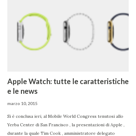
apparentemente infinita di informazioni sul web. Una
pagina del primo Google è qui . 2) Google ha acquisito una
media di un'azienda a settimana dal 2010 . 3) Il primo
Doodle fu dedicato al festival Burning Man nel 1998. Brin e
Page lo usarono per avvertire gli utenti che per quel
weekend non erano in ufficio. 4) Il primo chef assunto ...
Apple Watch: tutte le caratteristiche
e le news
marzo 10, 2015
Si è conclusa ieri, al Mobile World Congress tenutosi allo
Yerba Center di San Francisco , la presentazioni di Apple ,
durante la quale Tim Cook , amministratore delegato