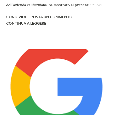
dell'azienda californiana, ha mostrato ai presenti i nuovi
prodotti con la mela. Primo tra questi vi è sicuramente
CONDIVIDI
POSTA UN COMMENTO
Watch , smartwatch disponibile in 3 versioni (Watch, Sport,
CONTINUA A LEGGERE
Edition), disponibile nel primo semestre 2015, i nuovi
modelli di MacBook Pro , con un nuovo design e solo da ora
in 3 colorazioni (Oro, Grigio, Bianco, come l'iPhone) e il
nuovo MacBook Air , anch'esso in 3 diversi colori, già
disponibili alla vendita. Il nuovo Air è veramente
sorprendente, sia in fatto di design che di prestazioni: lo
spessore, già minimo, è stato ulteriormente ridotto fino a
13,1mm, il TouchPad funziona adesso grazie alla tecnologia
Taptic Engine , che permette di rilevare la pesantezza del
tocco, il Display si baserà sulla tecnologia Retina ed avrà
una risoluzione di 2304x1440 . Tuttavia Apple per
ottimizzare ...