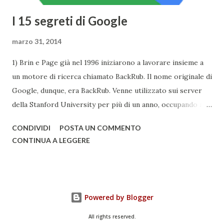
I 15 segreti di Google
marzo 31, 2014
1) Brin e Page già nel 1996 iniziarono a lavorare insieme a
un motore di ricerca chiamato BackRub. Il nome originale di
Google, dunque, era BackRub. Venne utilizzato sui server
della Stanford University per più di un anno, occupando alla
fine troppa larghezza di banda per poter essere adatto
CONDIVIDI
POSTA UN COMMENTO
all'università. Una pagina del fratello maggiore di Google è
CONTINUA A LEGGERE
conservata qui . I due decisero poi di usare un gioco di
parole che deriva dal termine "googol", un termine
matematico che indica il numero caratterizzato da un 1
iniziale seguito da 100 zeri. Il termine rispecchia, spiega
Powered by Blogger
Google , il loro scopo di organizzare una quantità
apparentemente infinita di informazioni sul web. Una
All rights reserved.