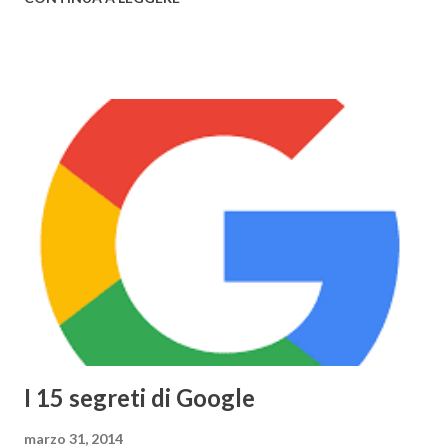
Edition), disponibile nel primo semestre 2015, i nuovi
modelli di MacBook Pro , con un nuovo design e solo da ora
in 3 colorazioni (Oro, Grigio, Bianco, come l'iPhone) e il
nuovo MacBook Air , anch'esso in 3 diversi colori, già
disponibili alla vendita. Il nuovo Air è veramente
sorprendente, sia in fatto di design che di prestazioni: lo
spessore, già minimo, è stato ulteriormente ridotto fino a
13,1mm, il TouchPad funziona adesso grazie alla tecnologia
Taptic Engine , che permette di rilevare la pesantezza del
tocco, il Display si baserà sulla tecnologia Retina ed avrà
una risoluzione di 2304x1440 . Tuttavia Apple per
ottimizzare ...
I 15 segreti di Google
marzo 31, 2014