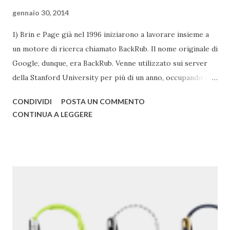
gennaio 30, 2014
1) Brin e Page già nel 1996 iniziarono a lavorare insieme a
un motore di ricerca chiamato BackRub. Il nome originale di
Google, dunque, era BackRub. Venne utilizzato sui server
della Stanford University per più di un anno, occupando alla
fine troppa larghezza di banda per poter essere adatto
CONDIVIDI
POSTA UN COMMENTO
all'università. Una pagina del fratello maggiore di Google è
CONTINUA A LEGGERE
conservata qui . I due decisero poi di usare un gioco di
parole che deriva dal termine "googol", un termine
matematico che indica il numero caratterizzato da un 1
iniziale seguito da 100 zeri. Il termine rispecchia, spiega
Google , il loro scopo di organizzare una quantità
apparentemente infinita di informazioni sul web. Una
pagina del primo Google è qui . 2) Google ha acquisito una
media di un'azienda a settimana dal 2010 . 3) Il primo