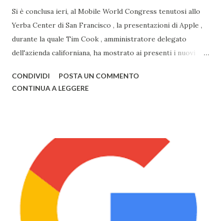
Si è conclusa ieri, al Mobile World Congress tenutosi allo
Yerba Center di San Francisco , la presentazioni di Apple ,
durante la quale Tim Cook , amministratore delegato
dell'azienda californiana, ha mostrato ai presenti i nuovi
prodotti con la mela. Primo tra questi vi è sicuramente
CONDIVIDI
POSTA UN COMMENTO
Watch , smartwatch disponibile in 3 versioni (Watch, Sport,
CONTINUA A LEGGERE
Edition), disponibile nel primo semestre 2015, i nuovi
modelli di MacBook Pro , con un nuovo design e solo da ora
in 3 colorazioni (Oro, Grigio, Bianco, come l'iPhone) e il
nuovo MacBook Air , anch'esso in 3 diversi colori, già
disponibili alla vendita. Il nuovo Air è veramente
sorprendente, sia in fatto di design che di prestazioni: lo
spessore, già minimo, è stato ulteriormente ridotto fino a
13,1mm, il TouchPad funziona adesso grazie alla tecnologia
Taptic Engine , che permette di rilevare la pesantezza del
tocco, il Display si baserà sulla tecnologia Retina ed avrà