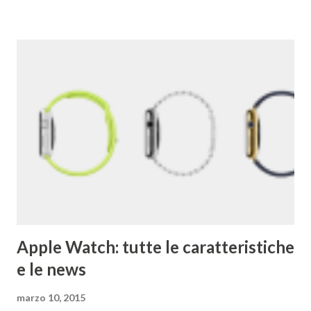
matematico che indica il numero caratterizzato da un 1
iniziale seguito da 100 zeri. Il termine rispecchia, spiega
Google , il loro scopo di organizzare una quantità
apparentemente infinita di informazioni sul web. Una
pagina del primo Google è qui . 2) Google ha acquisito una
media di un'azienda a settimana dal 2010 . 3) Il primo
Doodle fu dedicato al festival Burning Man nel 1998. Brin e
Page lo usarono per avvertire gli utenti che per quel
weekend non erano in ufficio. 4) Il primo chef assunto ...
Apple Watch: tutte le caratteristiche
e le news
marzo 10, 2015