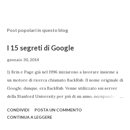
Post popolari in questo blog
I 15 segreti di Google
gennaio 30, 2014
1) Brin e Page già nel 1996 iniziarono a lavorare insieme a
un motore di ricerca chiamato BackRub. Il nome originale di
Google, dunque, era BackRub. Venne utilizzato sui server
della Stanford University per più di un anno, occupando alla
fine troppa larghezza di banda per poter essere adatto
CONDIVIDI
POSTA UN COMMENTO
all'università. Una pagina del fratello maggiore di Google è
CONTINUA A LEGGERE
conservata qui . I due decisero poi di usare un gioco di
parole che deriva dal termine "googol", un termine