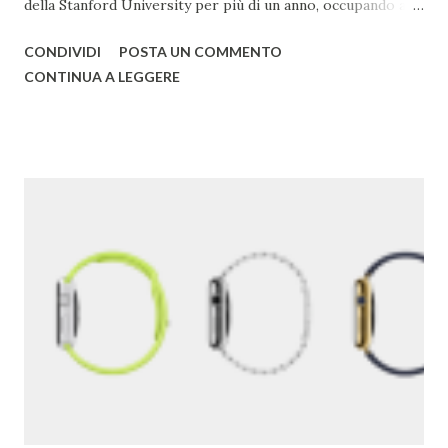
della Stanford University per più di un anno, occupando alla
fine troppa larghezza di banda per poter essere adatto
CONDIVIDI
POSTA UN COMMENTO
all'università. Una pagina del fratello maggiore di Google è
CONTINUA A LEGGERE
conservata qui . I due decisero poi di usare un gioco di
parole che deriva dal termine "googol", un termine
matematico che indica il numero caratterizzato da un 1
iniziale seguito da 100 zeri. Il termine rispecchia, spiega
Google , il loro scopo di organizzare una quantità
apparentemente infinita di informazioni sul web. Una
pagina del primo Google è qui . 2) Google ha acquisito una
media di un'azienda a settimana dal 2010 . 3) Il primo
Doodle fu dedicato al festival Burning Man nel 1998. Brin e
Page lo usarono per avvertire gli utenti che per quel
weekend non erano in ufficio. 4) Il primo chef assunto ...