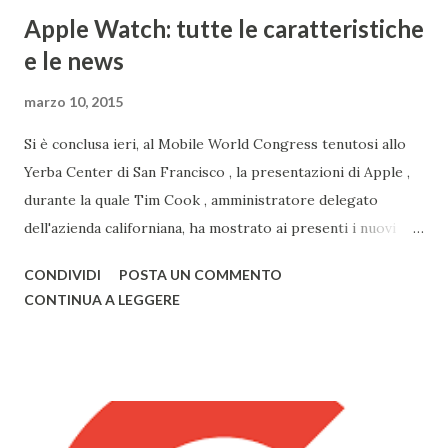
Apple Watch: tutte le caratteristiche
e le news
marzo 10, 2015
Si è conclusa ieri, al Mobile World Congress tenutosi allo
Yerba Center di San Francisco , la presentazioni di Apple ,
durante la quale Tim Cook , amministratore delegato
dell'azienda californiana, ha mostrato ai presenti i nuovi
prodotti con la mela. Primo tra questi vi è sicuramente
CONDIVIDI
POSTA UN COMMENTO
Watch , smartwatch disponibile in 3 versioni (Watch, Sport,
CONTINUA A LEGGERE
Edition), disponibile nel primo semestre 2015, i nuovi
modelli di MacBook Pro , con un nuovo design e solo da ora
in 3 colorazioni (Oro, Grigio, Bianco, come l'iPhone) e il
nuovo MacBook Air , anch'esso in 3 diversi colori, già
disponibili alla vendita. Il nuovo Air è veramente