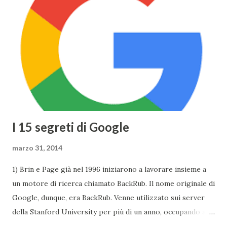
sorprendente, sia in fatto di design che di prestazioni: lo
spessore, già minimo, è stato ulteriormente ridotto fino a
13,1mm, il TouchPad funziona adesso grazie alla tecnologia
Taptic Engine , che permette di rilevare la pesantezza del
tocco, il Display si baserà sulla tecnologia Retina ed avrà
una risoluzione di 2304x1440 . Tuttavia Apple per
ottimizzare ...
I 15 segreti di Google
marzo 31, 2014
1) Brin e Page già nel 1996 iniziarono a lavorare insieme a
un motore di ricerca chiamato BackRub. Il nome originale di
Google, dunque, era BackRub. Venne utilizzato sui server
della Stanford University per più di un anno, occupando alla
fine troppa larghezza di banda per poter essere adatto