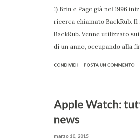
1) Brin e Page già nel 1996 in
ricerca chiamato BackRub. Il
BackRub. Venne utilizzato sui
di un anno, occupando alla fi
essere adatto all'università. 
CONDIVIDI
POSTA UN COMMENTO
Google è conservata qui . I d
parole che deriva dal termin
indica il numero caratterizzato
Apple Watch: tutt
termine rispecchia, spiega Go
news
quantità apparentemente infi
del primo Google è qui . 2) 
marzo 10, 2015