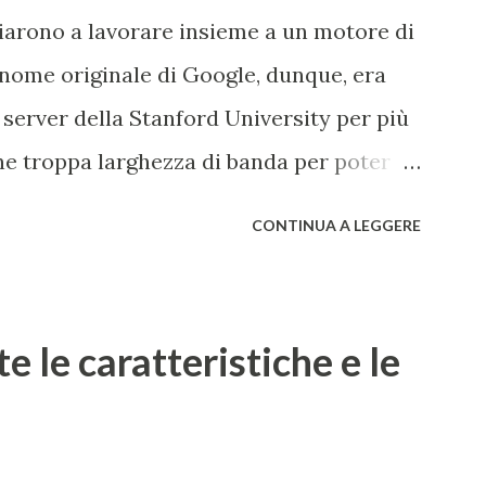
iziarono a lavorare insieme a un motore di
 nome originale di Google, dunque, era
 server della Stanford University per più
ne troppa larghezza di banda per poter
Una pagina del fratello maggiore di
CONTINUA A LEGGERE
ue decisero poi di usare un gioco di
e "googol", un termine matematico che
 da un 1 iniziale seguito da 100 zeri. Il
e le caratteristiche e le
ogle , il loro scopo di organizzare una
nita di informazioni sul web. Una pagina
Google ha acquisito una media di