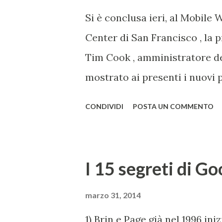
un'azienda a settimana dal 201
Si è conclusa ieri, al Mobile
festival Burning Man nel 1998.
Center di San Francisco , la p
utenti che per quel weekend n
Tim Cook , amministratore del
assunto ...
mostrato ai presenti i nuovi p
sicuramente Watch , smartwat
CONDIVIDI
POSTA UN COMMENTO
Sport, Edition), disponibile n
MacBook Pro , con un nuovo de
Grigio, Bianco, come l'iPhone
I 15 segreti di Go
diversi colori, già disponibili
sorprendente, sia in fatto di 
marzo 31, 2014
minimo, è stato ulteriormente
1) Brin e Page già nel 1996 in