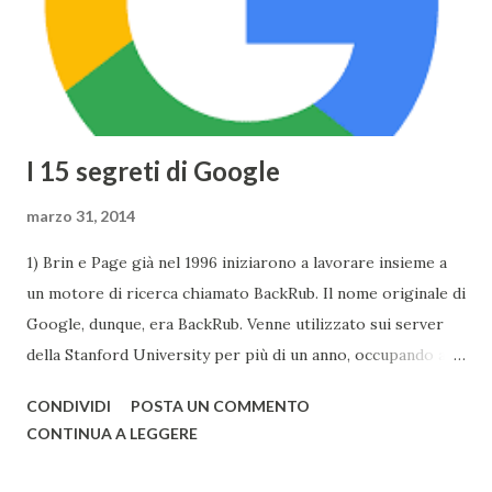
tocco, il Display si baserà sulla tecnologia Retina ed avrà
una risoluzione di 2304x1440 . Tuttavia Apple per
ottimizzare ...
I 15 segreti di Google
marzo 31, 2014
1) Brin e Page già nel 1996 iniziarono a lavorare insieme a
un motore di ricerca chiamato BackRub. Il nome originale di
Google, dunque, era BackRub. Venne utilizzato sui server
della Stanford University per più di un anno, occupando alla
fine troppa larghezza di banda per poter essere adatto
CONDIVIDI
POSTA UN COMMENTO
all'università. Una pagina del fratello maggiore di Google è
CONTINUA A LEGGERE
conservata qui . I due decisero poi di usare un gioco di
parole che deriva dal termine "googol", un termine