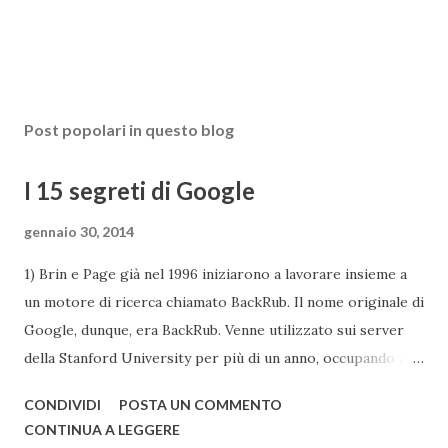
Post popolari in questo blog
I 15 segreti di Google
gennaio 30, 2014
1) Brin e Page già nel 1996 iniziarono a lavorare insieme a
un motore di ricerca chiamato BackRub. Il nome originale di
Google, dunque, era BackRub. Venne utilizzato sui server
della Stanford University per più di un anno, occupando alla
fine troppa larghezza di banda per poter essere adatto
CONDIVIDI
POSTA UN COMMENTO
all'università. Una pagina del fratello maggiore di Google è
CONTINUA A LEGGERE
conservata qui . I due decisero poi di usare un gioco di