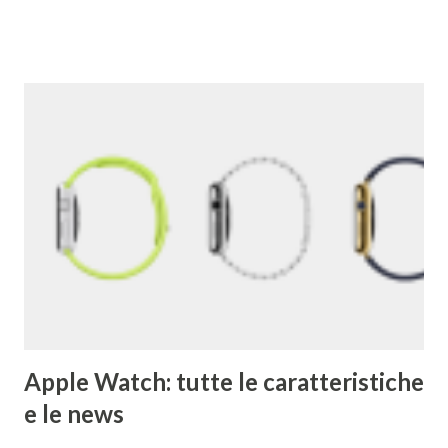
parole che deriva dal termine "googol", un termine
matematico che indica il numero caratterizzato da un 1
iniziale seguito da 100 zeri. Il termine rispecchia, spiega
Google , il loro scopo di organizzare una quantità
apparentemente infinita di informazioni sul web. Una
pagina del primo Google è qui . 2) Google ha acquisito una
media di un'azienda a settimana dal 2010 . 3) Il primo
Doodle fu dedicato al festival Burning Man nel 1998. Brin e
Page lo usarono per avvertire gli utenti che per quel
weekend non erano in ufficio. 4) Il primo chef assunto ...
Apple Watch: tutte le caratteristiche
e le news