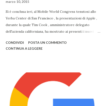
marzo 10, 2015
Si è conclusa ieri, al Mobile World Congress tenutosi allo
Yerba Center di San Francisco , la presentazioni di Apple ,
durante la quale Tim Cook , amministratore delegato
dell'azienda californiana, ha mostrato ai presenti i nuovi
prodotti con la mela. Primo tra questi vi è sicuramente
CONDIVIDI
POSTA UN COMMENTO
Watch , smartwatch disponibile in 3 versioni (Watch, Sport,
CONTINUA A LEGGERE
Edition), disponibile nel primo semestre 2015, i nuovi
modelli di MacBook Pro , con un nuovo design e solo da ora
in 3 colorazioni (Oro, Grigio, Bianco, come l'iPhone) e il
nuovo MacBook Air , anch'esso in 3 diversi colori, già
disponibili alla vendita. Il nuovo Air è veramente
sorprendente, sia in fatto di design che di prestazioni: lo
spessore, già minimo, è stato ulteriormente ridotto fino a
13,1mm, il TouchPad funziona adesso grazie alla tecnologia
Taptic Engine , che permette di rilevare la pesantezza del