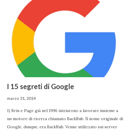
disponibili alla vendita. Il nuovo Air è veramente
sorprendente, sia in fatto di design che di prestazioni: lo
spessore, già minimo, è stato ulteriormente ridotto fino a
13,1mm, il TouchPad funziona adesso grazie alla tecnologia
Taptic Engine , che permette di rilevare la pesantezza del
tocco, il Display si baserà sulla tecnologia Retina ed avrà
una risoluzione di 2304x1440 . Tuttavia Apple per
ottimizzare ...
I 15 segreti di Google
marzo 31, 2014
1) Brin e Page già nel 1996 iniziarono a lavorare insieme a
un motore di ricerca chiamato BackRub. Il nome originale di
Google, dunque, era BackRub. Venne utilizzato sui server