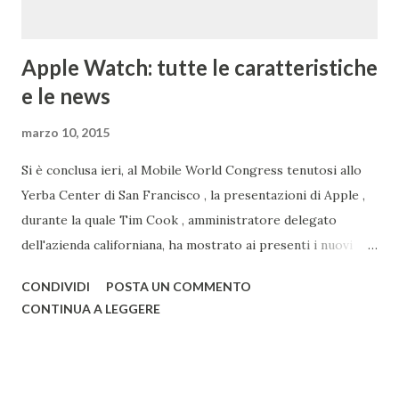
Apple Watch: tutte le caratteristiche
e le news
marzo 10, 2015
Si è conclusa ieri, al Mobile World Congress tenutosi allo
Yerba Center di San Francisco , la presentazioni di Apple ,
durante la quale Tim Cook , amministratore delegato
dell'azienda californiana, ha mostrato ai presenti i nuovi
prodotti con la mela. Primo tra questi vi è sicuramente
CONDIVIDI
POSTA UN COMMENTO
Watch , smartwatch disponibile in 3 versioni (Watch, Sport,
CONTINUA A LEGGERE
Edition), disponibile nel primo semestre 2015, i nuovi
modelli di MacBook Pro , con un nuovo design e solo da ora
in 3 colorazioni (Oro, Grigio, Bianco, come l'iPhone) e il
nuovo MacBook Air , anch'esso in 3 diversi colori, già