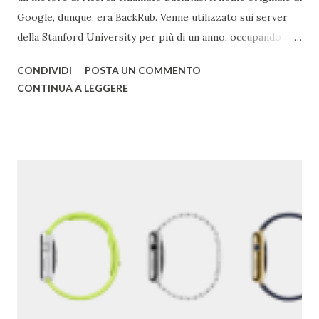
Google, dunque, era BackRub. Venne utilizzato sui server
della Stanford University per più di un anno, occupando alla
fine troppa larghezza di banda per poter essere adatto
CONDIVIDI
POSTA UN COMMENTO
all'università. Una pagina del fratello maggiore di Google è
CONTINUA A LEGGERE
conservata qui . I due decisero poi di usare un gioco di
parole che deriva dal termine "googol", un termine
matematico che indica il numero caratterizzato da un 1
iniziale seguito da 100 zeri. Il termine rispecchia, spiega
Google , il loro scopo di organizzare una quantità
apparentemente infinita di informazioni sul web. Una
pagina del primo Google è qui . 2) Google ha acquisito una
media di un'azienda a settimana dal 2010 . 3) Il primo
Doodle fu dedicato al festival Burning Man nel 1998. Brin e
Page lo usarono per avvertire gli utenti che per quel
weekend non erano in ufficio. 4) Il primo chef assunto ...