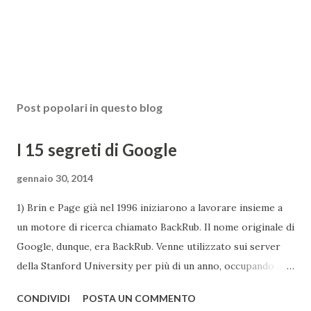
Post popolari in questo blog
I 15 segreti di Google
gennaio 30, 2014
1) Brin e Page già nel 1996 iniziarono a lavorare insieme a
un motore di ricerca chiamato BackRub. Il nome originale di
Google, dunque, era BackRub. Venne utilizzato sui server
della Stanford University per più di un anno, occupando alla
fine troppa larghezza di banda per poter essere adatto
CONDIVIDI
POSTA UN COMMENTO
all'università. Una pagina del fratello maggiore di Google è