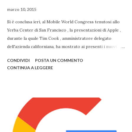
marzo 10, 2015
Si è conclusa ieri, al Mobile World Congress tenutosi allo
Yerba Center di San Francisco , la presentazioni di Apple ,
durante la quale Tim Cook , amministratore delegato
dell'azienda californiana, ha mostrato ai presenti i nuovi
prodotti con la mela. Primo tra questi vi è sicuramente
CONDIVIDI
POSTA UN COMMENTO
Watch , smartwatch disponibile in 3 versioni (Watch, Sport,
CONTINUA A LEGGERE
Edition), disponibile nel primo semestre 2015, i nuovi
modelli di MacBook Pro , con un nuovo design e solo da ora
in 3 colorazioni (Oro, Grigio, Bianco, come l'iPhone) e il
nuovo MacBook Air , anch'esso in 3 diversi colori, già
disponibili alla vendita. Il nuovo Air è veramente
sorprendente, sia in fatto di design che di prestazioni: lo
spessore, già minimo, è stato ulteriormente ridotto fino a
13,1mm, il TouchPad funziona adesso grazie alla tecnologia