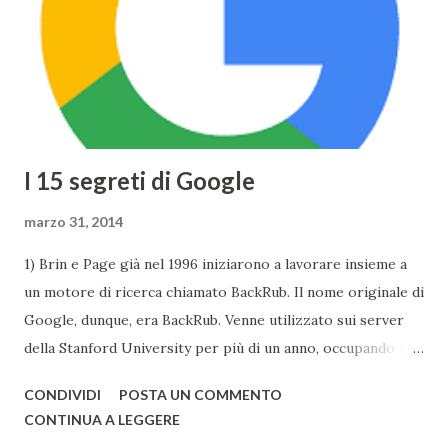
Taptic Engine , che permette di rilevare la pesantezza del
tocco, il Display si baserà sulla tecnologia Retina ed avrà
una risoluzione di 2304x1440 . Tuttavia Apple per
ottimizzare ...
I 15 segreti di Google
marzo 31, 2014
1) Brin e Page già nel 1996 iniziarono a lavorare insieme a
un motore di ricerca chiamato BackRub. Il nome originale di
Google, dunque, era BackRub. Venne utilizzato sui server
della Stanford University per più di un anno, occupando alla
fine troppa larghezza di banda per poter essere adatto
CONDIVIDI
POSTA UN COMMENTO
all'università. Una pagina del fratello maggiore di Google è
CONTINUA A LEGGERE
conservata qui . I due decisero poi di usare un gioco di