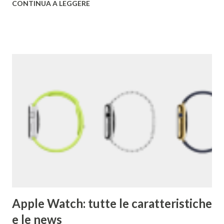
CONTINUA A LEGGERE
conservata qui . I due decisero poi di usare un gioco di
parole che deriva dal termine "googol", un termine
matematico che indica il numero caratterizzato da un 1
iniziale seguito da 100 zeri. Il termine rispecchia, spiega
Google , il loro scopo di organizzare una quantità
apparentemente infinita di informazioni sul web. Una
pagina del primo Google è qui . 2) Google ha acquisito una
media di un'azienda a settimana dal 2010 . 3) Il primo
Doodle fu dedicato al festival Burning Man nel 1998. Brin e
Page lo usarono per avvertire gli utenti che per quel
weekend non erano in ufficio. 4) Il primo chef assunto ...
Apple Watch: tutte le caratteristiche
e le news