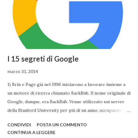
Taptic Engine , che permette di rilevare la pesantezza del
tocco, il Display si baserà sulla tecnologia Retina ed avrà
una risoluzione di 2304x1440 . Tuttavia Apple per
ottimizzare ...
I 15 segreti di Google
marzo 31, 2014
1) Brin e Page già nel 1996 iniziarono a lavorare insieme a
un motore di ricerca chiamato BackRub. Il nome originale di
Google, dunque, era BackRub. Venne utilizzato sui server
della Stanford University per più di un anno, occupando alla
fine troppa larghezza di banda per poter essere adatto
CONDIVIDI
POSTA UN COMMENTO
all'università. Una pagina del fratello maggiore di Google è
CONTINUA A LEGGERE
conservata qui . I due decisero poi di usare un gioco di