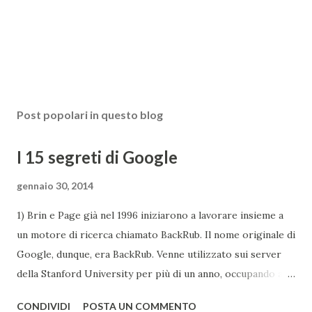
Post popolari in questo blog
I 15 segreti di Google
gennaio 30, 2014
1) Brin e Page già nel 1996 iniziarono a lavorare insieme a
un motore di ricerca chiamato BackRub. Il nome originale di
Google, dunque, era BackRub. Venne utilizzato sui server
della Stanford University per più di un anno, occupando alla
fine troppa larghezza di banda per poter essere adatto
CONDIVIDI
POSTA UN COMMENTO