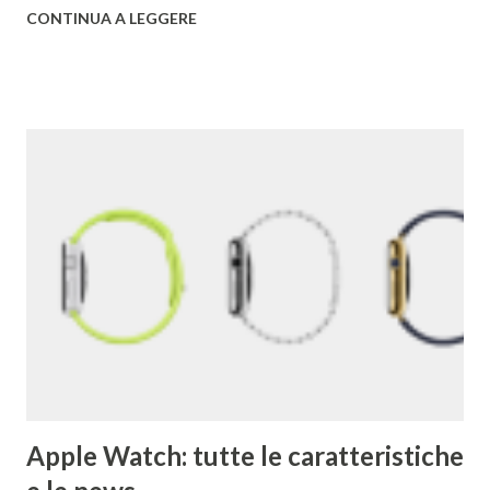
all'università. Una pagina del fratello maggiore di Google è
CONTINUA A LEGGERE
conservata qui . I due decisero poi di usare un gioco di
parole che deriva dal termine "googol", un termine
matematico che indica il numero caratterizzato da un 1
iniziale seguito da 100 zeri. Il termine rispecchia, spiega
Google , il loro scopo di organizzare una quantità
apparentemente infinita di informazioni sul web. Una
pagina del primo Google è qui . 2) Google ha acquisito una
media di un'azienda a settimana dal 2010 . 3) Il primo
Doodle fu dedicato al festival Burning Man nel 1998. Brin e
Page lo usarono per avvertire gli utenti che per quel
weekend non erano in ufficio. 4) Il primo chef assunto ...
Apple Watch: tutte le caratteristiche