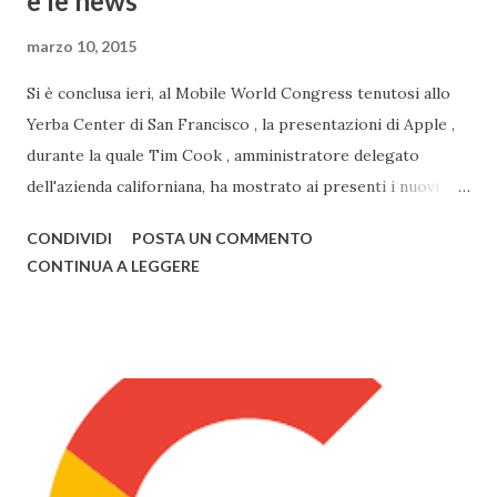
e le news
marzo 10, 2015
Si è conclusa ieri, al Mobile World Congress tenutosi allo
Yerba Center di San Francisco , la presentazioni di Apple ,
durante la quale Tim Cook , amministratore delegato
dell'azienda californiana, ha mostrato ai presenti i nuovi
prodotti con la mela. Primo tra questi vi è sicuramente
CONDIVIDI
POSTA UN COMMENTO
Watch , smartwatch disponibile in 3 versioni (Watch, Sport,
CONTINUA A LEGGERE
Edition), disponibile nel primo semestre 2015, i nuovi
modelli di MacBook Pro , con un nuovo design e solo da ora
in 3 colorazioni (Oro, Grigio, Bianco, come l'iPhone) e il
nuovo MacBook Air , anch'esso in 3 diversi colori, già
disponibili alla vendita. Il nuovo Air è veramente
sorprendente, sia in fatto di design che di prestazioni: lo
spessore, già minimo, è stato ulteriormente ridotto fino a
13,1mm, il TouchPad funziona adesso grazie alla tecnologia