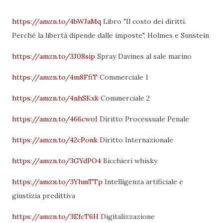
https://amzn.to/4bWJaMq
Libro "Il costo dei diritti.
Perché la libertà dipende dalle imposte", Holmes e Sunstein
https://amzn.to/3J08sip
Spray Davines al sale marino
https://amzn.to/4m8FfiT
Commerciale 1
https://amzn.to/4nhSKxk
Commerciale 2
https://amzn.to/466cwoI
Diritto Processuale Penale
https://amzn.to/42cPonk
Diritto Internazionale
https://amzn.to/3GYdPO4
Bicchieri whisky
https://amzn.to/3YhmTTp
Intelligenza artificiale e
giustizia predittiva
https://amzn.to/3EfcT6H
Digitalizzazione