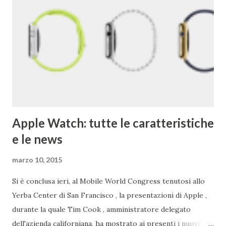
pagina del primo Google è qui . 2) Google ha acquisito una
media di un'azienda a settimana dal 2010 . 3) Il primo
Doodle fu dedicato al festival Burning Man nel 1998. Brin e
Page lo usarono per avvertire gli utenti che per quel
weekend non erano in ufficio. 4) Il primo chef assunto ...
Apple Watch: tutte le caratteristiche
e le news
marzo 10, 2015
Si è conclusa ieri, al Mobile World Congress tenutosi allo
Yerba Center di San Francisco , la presentazioni di Apple ,
durante la quale Tim Cook , amministratore delegato
dell'azienda californiana, ha mostrato ai presenti i nuovi