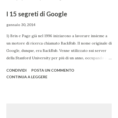
I 15 segreti di Google
gennaio 30, 2014
1) Brin e Page già nel 1996 iniziarono a lavorare insieme a
un motore di ricerca chiamato BackRub. Il nome originale di
Google, dunque, era BackRub. Venne utilizzato sui server
della Stanford University per più di un anno, occupando alla
fine troppa larghezza di banda per poter essere adatto
CONDIVIDI
POSTA UN COMMENTO
all'università. Una pagina del fratello maggiore di Google è
CONTINUA A LEGGERE
conservata qui . I due decisero poi di usare un gioco di
parole che deriva dal termine "googol", un termine
matematico che indica il numero caratterizzato da un 1
iniziale seguito da 100 zeri. Il termine rispecchia, spiega
Google , il loro scopo di organizzare una quantità
apparentemente infinita di informazioni sul web. Una