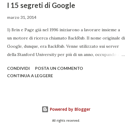
I 15 segreti di Google
marzo 31, 2014
1) Brin e Page già nel 1996 iniziarono a lavorare insieme a
un motore di ricerca chiamato BackRub. Il nome originale di
Google, dunque, era BackRub. Venne utilizzato sui server
della Stanford University per più di un anno, occupando alla
fine troppa larghezza di banda per poter essere adatto
CONDIVIDI
POSTA UN COMMENTO
all'università. Una pagina del fratello maggiore di Google è
CONTINUA A LEGGERE
conservata qui . I due decisero poi di usare un gioco di
parole che deriva dal termine "googol", un termine
matematico che indica il numero caratterizzato da un 1
iniziale seguito da 100 zeri. Il termine rispecchia, spiega
Powered by Blogger
Google , il loro scopo di organizzare una quantità
apparentemente infinita di informazioni sul web. Una
All rights reserved.
pagina del primo Google è qui . 2) Google ha acquisito una