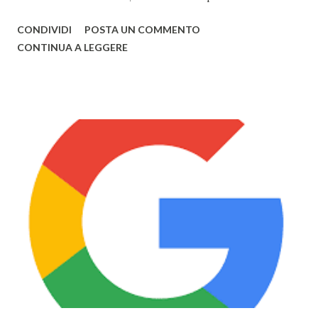
prodotti con la mela. Primo tra questi vi è sicuramente
CONDIVIDI
POSTA UN COMMENTO
Watch , smartwatch disponibile in 3 versioni (Watch, Sport,
CONTINUA A LEGGERE
Edition), disponibile nel primo semestre 2015, i nuovi
modelli di MacBook Pro , con un nuovo design e solo da ora
in 3 colorazioni (Oro, Grigio, Bianco, come l'iPhone) e il
nuovo MacBook Air , anch'esso in 3 diversi colori, già
disponibili alla vendita. Il nuovo Air è veramente
sorprendente, sia in fatto di design che di prestazioni: lo
spessore, già minimo, è stato ulteriormente ridotto fino a
13,1mm, il TouchPad funziona adesso grazie alla tecnologia
Taptic Engine , che permette di rilevare la pesantezza del
tocco, il Display si baserà sulla tecnologia Retina ed avrà
una risoluzione di 2304x1440 . Tuttavia Apple per
ottimizzare ...